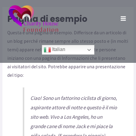
Vai
al
Pagina di esempio
contenuto
MAI
Questa è una pagina di esempio. Differisce da un articolo di
ME
un blog perché rimane sempre allo stesso posto e (in molti
temi) appare nel menu di navigazione. Molte persone
Italian
iniziano con una pagina di Informazioni che li presentano
ai visitatori del sito. Potrebbe apparire una presentazione
del tipo:
Ciao! Sono un fattorino ciclista di giorno,
aspirante attore di notte e questo è il mio
sito web. Vivo a Los Angeles, ho un
grande cane di nome Jack e mi piace la
piña colada. (E prendere la pioggia)