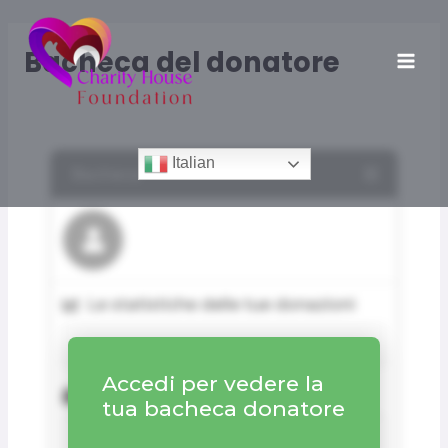
Vai
al
Bacheca del donatore
contenuto
MAI
ME
Italian